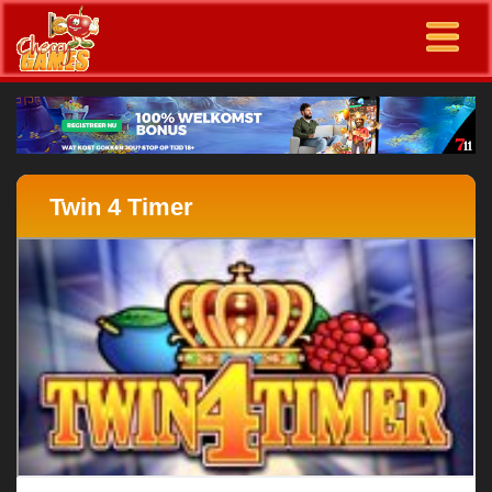
Twin 4 Timer