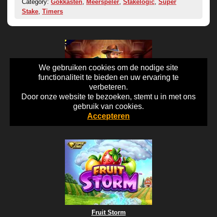
Category:
Gokkasten
,
Meerspeler
,
Stakelogic
,
Super
Stake
,
Timers
We gebruiken cookies om de nodige site
functionaliteit te bieden en uw ervaring te
verbeteren.
Door onze website te bezoeken, stemt u in met ons
gebruik van cookies.
Book of Jones
Accepteren
Fruit Storm