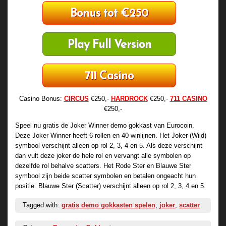
Bonus tot €250
Play Full Version
711 Casino
Casino Bonus:
CIRCUS
€250,-
HARDROCK
€250,-
711 CASINO
€250,-
Speel nu gratis de Joker Winner demo gokkast van Eurocoin.
Deze Joker Winner heeft 6 rollen en 40 winlijnen. Het Joker (Wild)
symbool verschijnt alleen op rol 2, 3, 4 en 5. Als deze verschijnt
dan vult deze joker de hele rol en vervangt alle symbolen op
dezelfde rol behalve scatters. Het Rode Ster en Blauwe Ster
symbool zijn beide scatter symbolen en betalen ongeacht hun
positie. Blauwe Ster (Scatter) verschijnt alleen op rol 2, 3, 4 en 5.
Tagged with:
gratis demo gokkasten spelen
,
joker
,
scatter